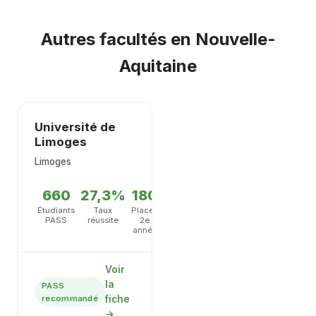
comprenant des colles, des concours blancs et
des permanences de soutien tout au long de
Autres facultés en Nouvelle-
l'année.
Aquitaine
Université de
Limoges
Limoges
660
27,3%
180
Étudiants
Taux
Places
PASS
réussite
2e
année
Voir
la
PASS
recommandé
fiche
→