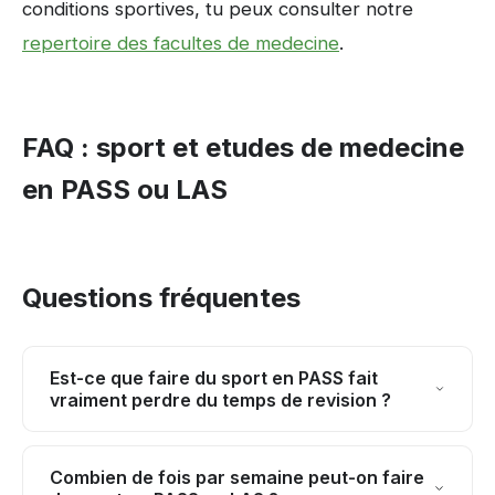
conditions sportives, tu peux consulter notre
repertoire des facultes de medecine
.
FAQ : sport et etudes de medecine
en PASS ou LAS
Questions fréquentes
Est-ce que faire du sport en PASS fait
vraiment perdre du temps de revision ?
Non, a condition de rester raisonnable sur la
Combien de fois par semaine peut-on faire
duree et la frequence. Trois seances de 30 a