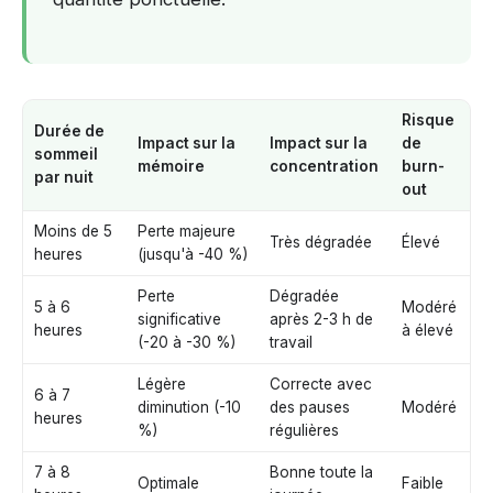
Risque
Durée de
Impact sur la
Impact sur la
de
sommeil
mémoire
concentration
burn-
par nuit
out
Moins de 5
Perte majeure
Très dégradée
Élevé
heures
(jusqu'à -40 %)
Perte
Dégradée
5 à 6
Modéré
significative
après 2-3 h de
heures
à élevé
(-20 à -30 %)
travail
Légère
Correcte avec
6 à 7
diminution (-10
des pauses
Modéré
heures
%)
régulières
7 à 8
Bonne toute la
Optimale
Faible