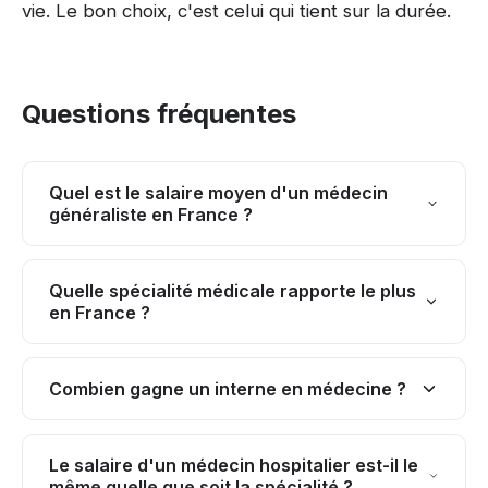
vie. Le bon choix, c'est celui qui tient sur la durée.
Questions fréquentes
Quel est le salaire moyen d'un médecin
généraliste en France ?
Un médecin généraliste libéral dégage en
Quelle spécialité médicale rapporte le plus
France un revenu net moyen compris entre
en France ?
80 000 et 95 000 euros par an, soit environ 6
En exercice libéral, les spécialités les mieux
500 à 8 000 euros nets mensuels avant
Combien gagne un interne en médecine ?
rémunérées sont généralement la radiologie,
impôt sur le revenu. Ce montant bouge
l'anesthésie-réanimation, la chirurgie
beaucoup selon la zone d'exercice (les
Le salaire brut mensuel d'un interne évolue
orthopédique et l'ophtalmologie. Un
zones rurales sous-dotées garantissent
Le salaire d'un médecin hospitalier est-il le
avec l'ancienneté : environ 1 600 euros bruts
même quelle que soit la spécialité ?