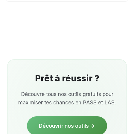
professionnelle peut être valorisante, mais attention
Identifiez précisément vos lacunes avec nos QCM
à ne pas vous épuiser avant même la rentrée. L'été
de niveau et concentrez 70% de votre temps sur
doit rester un moment de préparation et de repos
ces matières faibles. N'hésitez pas à reprendre des
relatif.
bases de première/terminale si nécessaire. Nos
coachs peuvent vous aider à établir un plan de
rattrapage personnalisé. Il vaut mieux maîtriser
parfaitement 3 matières que de survoler 6 matières.
Prêt à
réussir
?
Découvre tous nos outils gratuits pour
maximiser tes chances en PASS et LAS.
Découvrir nos outils →