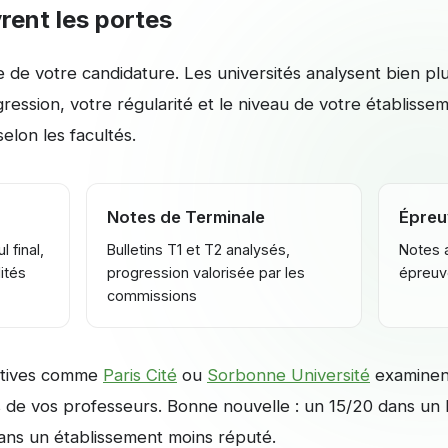
rent les portes
e de votre candidature. Les universités analysent bien p
gression, votre régularité et le niveau de votre établiss
elon les facultés.
Notes de Terminale
Épreu
 final,
Bulletins T1 et T2 analysés,
Notes a
ités
progression valorisée par les
épreuve
commissions
ectives comme
Paris Cité
ou
Sorbonne Université
examinent
ns de vos professeurs. Bonne nouvelle : un 15/20 dans un
ans un établissement moins réputé.