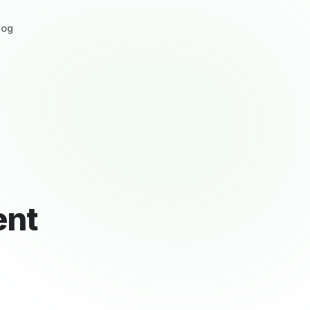
log
ent