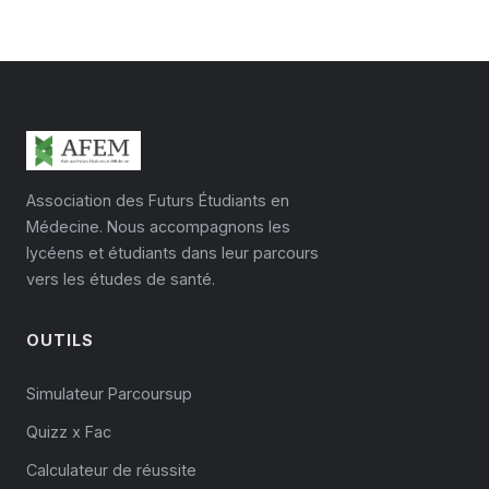
réputée "la plus facile".
listes, entre soulagement et déception.
Association des Futurs Étudiants en
Médecine. Nous accompagnons les
lycéens et étudiants dans leur parcours
vers les études de santé.
OUTILS
Simulateur Parcoursup
Quizz x Fac
Calculateur de réussite