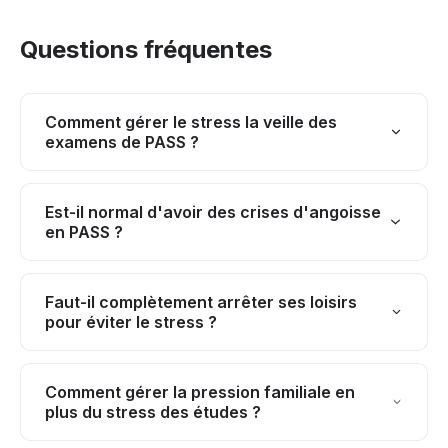
Questions fréquentes
Comment gérer le stress la veille des
examens de PASS ?
Évitez les révisions intensives la veille. Privilégiez
une révision légère de vos fiches, une activité
Est-il normal d'avoir des crises d'angoisse
en PASS ?
relaxante le soir, et couchez-vous à horaire
habituel. Préparez votre matériel d'examen pour
Les pics d'anxiété sont fréquents en PASS mais ne
éviter le stress logistique du matin.
doivent pas devenir handicapants. Si elles se
Faut-il complètement arrêter ses loisirs
pour éviter le stress ?
répètent ou perturbent votre
sommeil/concentration, consultez un professionnel.
Non, maintenir quelques activités plaisantes est
Des techniques de respiration et de relaxation
essentiel pour l'équilibre mental. Réduisez mais ne
Comment gérer la pression familiale en
peuvent considérablement les réduire.
plus du stress des études ?
supprimez pas totalement. 2-3h par semaine
d'activité appréciée réduisent paradoxalement le