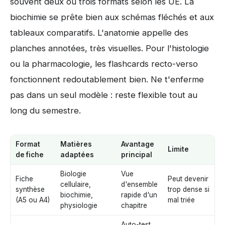
souvent deux ou trois formats selon les UE. La
biochimie se prête bien aux schémas fléchés et aux
tableaux comparatifs. L'anatomie appelle des
planches annotées, très visuelles. Pour l'histologie
ou la pharmacologie, les flashcards recto-verso
fonctionnent redoutablement bien. Ne t'enferme
pas dans un seul modèle : reste flexible tout au
long du semestre.
Format
Matières
Avantage
Limite
de fiche
adaptées
principal
Biologie
Vue
Fiche
Peut devenir
cellulaire,
d'ensemble
synthèse
trop dense si
biochimie,
rapide d'un
(A5 ou A4)
mal triée
physiologie
chapitre
Auto-test