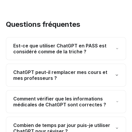
Questions fréquentes
Est-ce que utiliser ChatGPT en PASS est
considéré comme de la triche ?
Non, si vous l'utilisez comme outil d'apprentissage
pour créer des supports de révision, reformuler des
ChatGPT peut-il remplacer mes cours et
mes professeurs ?
concepts ou vous auto-évaluer. C'est de la triche si
vous l'utilisez pour rédiger vos devoirs ou répondre
Absolument pas. ChatGPT est un complément à
directement aux examens.
votre formation, pas un substitut. Les cours
Comment vérifier que les informations
médicales de ChatGPT sont correctes ?
magistraux, TD et supports officiels restent vos
références principales. ChatGPT peut vous aider à
Toujours croiser les informations avec vos cours
mieux comprendre ces contenus.
officiels, manuels de référence et sources
Combien de temps par jour puis-je utiliser
ChatGPT pour réviser ?
académiques validées. ChatGPT peut commettre