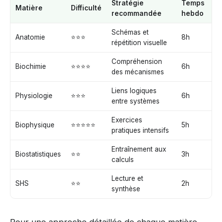
Stratégie
Temps
Matière
Difficulté
recommandée
hebdo
Schémas et
Anatomie
⭐⭐⭐
8h
répétition visuelle
Compréhension
Biochimie
⭐⭐⭐⭐
6h
des mécanismes
Liens logiques
Physiologie
⭐⭐⭐
6h
entre systèmes
Exercices
Biophysique
⭐⭐⭐⭐⭐
5h
pratiques intensifs
Entraînement aux
Biostatistiques
⭐⭐
3h
calculs
Lecture et
SHS
⭐⭐
2h
synthèse
Pour une approche détaillée de chaque matière,