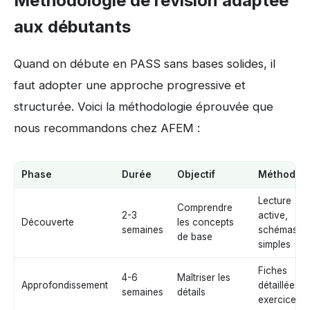
Méthodologie de révision adaptée
aux débutants
Quand on débute en PASS sans bases solides, il
faut adopter une approche progressive et
structurée. Voici la méthodologie éprouvée que
nous recommandons chez AFEM :
Phase
Durée
Objectif
Méthodes
Lecture
Comprendre
2-3
active,
Découverte
les concepts
semaines
schémas
de base
simples
Fiches
4-6
Maîtriser les
Approfondissement
détaillées,
semaines
détails
exercices