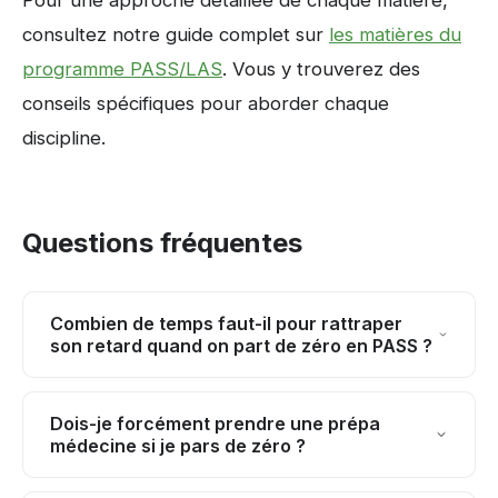
consultez notre guide complet sur
les matières du
programme PASS/LAS
. Vous y trouverez des
conseils spécifiques pour aborder chaque
discipline.
Questions fréquentes
Combien de temps faut-il pour rattraper
son retard quand on part de zéro en PASS ?
En moyenne, comptez 2 à 3 mois de travail intensif
pour acquérir les bases essentielles. Cependant,
Dois-je forcément prendre une prépa
médecine si je pars de zéro ?
l'apprentissage se poursuit tout au long de l'année.
L'important est de progresser régulièrement et de
Non, ce n'est pas obligatoire mais cela peut faciliter